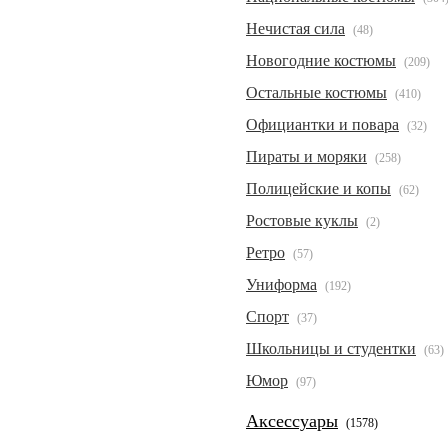
Нечистая сила
(48)
Новогодние костюмы
(209)
Остальные костюмы
(410)
Официантки и повара
(32)
Пираты и моряки
(258)
Полицейские и копы
(62)
Ростовые куклы
(2)
Ретро
(57)
Униформа
(192)
Спорт
(37)
Школьницы и студентки
(63)
Юмор
(97)
Аксессуары
(1578)