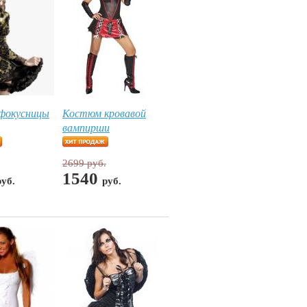
фокусницы
Костюм кровавой
вампирши
2699 руб.
1540
руб.
руб.