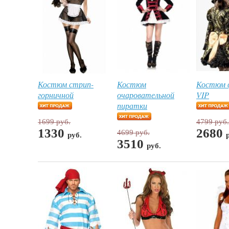
Костюм стрип-
Костюм
Костюм 
горничной
очаровательной
VIP
пиратки
1699 руб.
4799 руб.
1330
2680
4699 руб.
руб.
3510
руб.