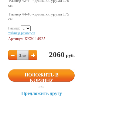
Размер 42-44 - длина кигуруми 170
см.
Размер 44-46 - длина кигуруми 175
см.
Размер:
таблица размеров
Артикул: ККЖ-14925
2060
1
руб.
шт
ПОЛОЖИТЬ В
КОРЗИНУ
или
Предложить другу