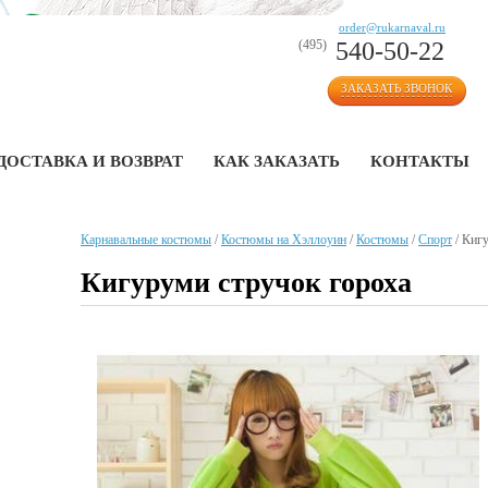
order@rukarnaval.ru
(495)
540-50-22
ЗАКАЗАТЬ ЗВОНОК
ДОСТАВКА И ВОЗВРАТ
КАК ЗАКАЗАТЬ
КОНТАКТЫ
Карнавальные костюмы
/
Костюмы на Хэллоуин
/
Костюмы
/
Спорт
/
Кигу
Кигуруми стручок гороха