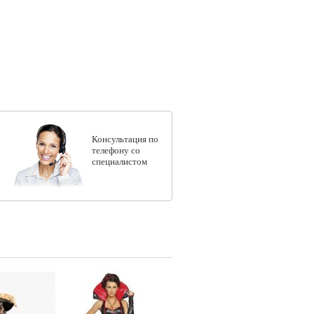
Консультация по
телефону со
специалистом