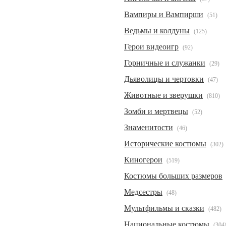
Вампиры и Вампирши
(51)
Ведьмы и колдуны
(125)
Герои видеоигр
(92)
Горничные и служанки
(29)
Дьяволицы и чертовки
(47)
Животные и зверушки
(810)
Зомби и мертвецы
(52)
Знаменитости
(46)
Исторические костюмы
(302)
Киногерои
(519)
Костюмы больших размеров
Медсестры
(48)
Мультфильмы и сказки
(482)
Национальные костюмы
(304