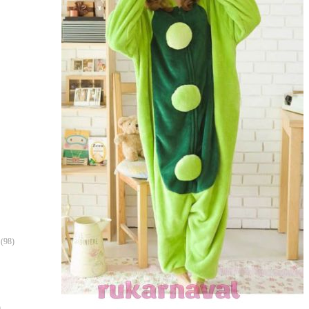
(98)
)