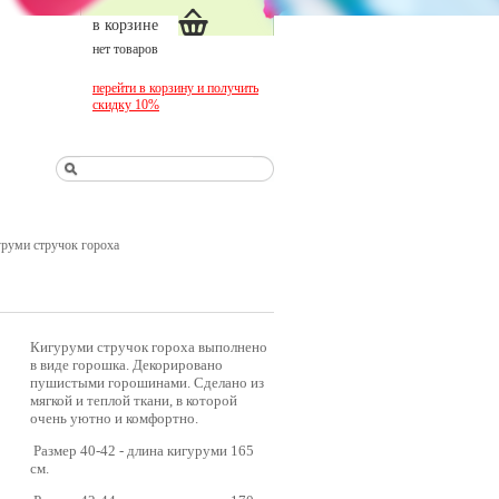
в корзине
нет товаров
перейти в корзину и получить
скидку 10%
руми стручок гороха
Кигуруми стручок гороха выполнено
в виде горошка. Декорировано
пушистыми горошинами. Сделано из
мягкой и теплой ткани, в которой
очень уютно и комфортно.
Размер 40-42 - длина кигуруми 165
см.