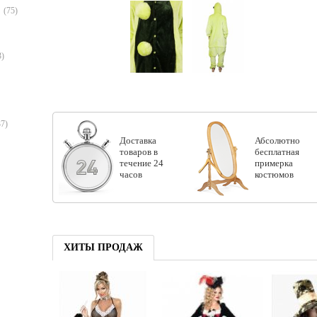
(75)
3)
37)
Доставка
Абсолютно
товаров в
бесплатная
течение 24
примерка
часов
костюмов
ХИТЫ ПРОДАЖ