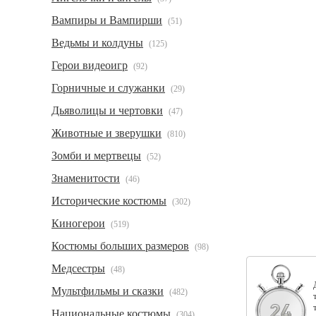
Вампиры и Вампирши
(51)
Ведьмы и колдуны
(125)
Герои видеоигр
(92)
Горничные и служанки
(29)
Дьяволицы и чертовки
(47)
Животные и зверушки
(810)
Зомби и мертвецы
(52)
Знаменитости
(46)
Исторические костюмы
(302)
Киногерои
(519)
Костюмы больших размеров
(98)
Медсестры
(48)
Мультфильмы и сказки
(482)
Национальные костюмы
(304)