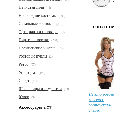
Нечистая сила
(48)
Новогодние костюмы
(209)
Остальные костюмы
(410)
СОПУТСТВ
Официантки и повара
(32)
Пираты и моряки
(258)
Полицейские и копы
(62)
Ростовые куклы
(2)
Ретро
(57)
Униформа
(192)
Спорт
(37)
Школьницы и студентки
(63)
Нежно-розов
Юмор
(97)
корсет с
застежками
Аксессуары
(1578)
спереди