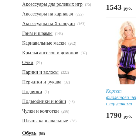
Аксессуары для ролевых игр
(75)
1543
руб.
Аксессуары на карнавал
(222)
Аксессуары на Хэллоуин
(163)
Грим и шрамы
(143)
Карнавальные маски
(262)
Крылья ангелов и демонов
(37)
Очки
(21)
Парики и волосы
(222)
Перчатки и рукава
(32)
Корсет
Подвязки
(1)
фиолетово-че
Подъюбники и юбки
(48)
с трусиками
Чулки и колготки
(296)
1790
руб.
Шляпы карнавальные
(56)
Обувь
(68)