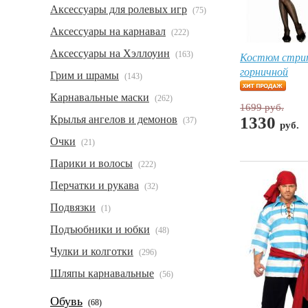
Аксессуары для ролевых игр
(75)
Аксессуары на карнавал
(222)
Аксессуары на Хэллоуин
(163)
Костюм стри
горничной
Грим и шрамы
(143)
Карнавальные маски
(262)
1699 руб.
Крылья ангелов и демонов
1330
(37)
руб.
Очки
(21)
Парики и волосы
(222)
Перчатки и рукава
(32)
Подвязки
(1)
Подъюбники и юбки
(48)
Чулки и колготки
(296)
Шляпы карнавальные
(56)
Обувь
(68)