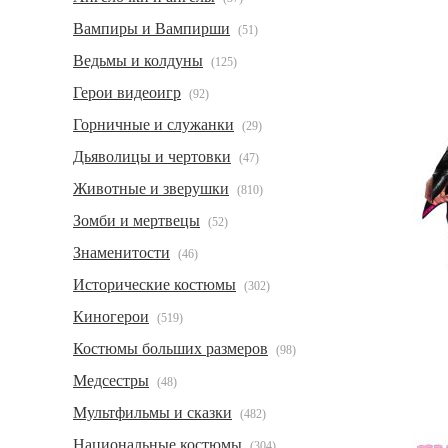
Вампиры и Вампирши
(51)
Ведьмы и колдуны
(125)
Герои видеоигр
(92)
Горничные и служанки
(29)
Дьяволицы и чертовки
(47)
Животные и зверушки
(810)
Зомби и мертвецы
(52)
Знаменитости
(46)
Исторические костюмы
(302)
Киногерои
(519)
Костюмы больших размеров
(98)
Медсестры
(48)
Мультфильмы и сказки
(482)
Национальные костюмы
(304)