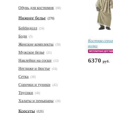
Обувь для костюмов
(68)
Нижнее белье
(270)
Бейбидолл
(24)
Боди
(5)
Костюм серог
Женские комплекты
(50)
волка
Мужское белье
(21)
6370
Наклейки на соски
(12)
руб.
Неглиже и бюстье
(14)
Сетка
(36)
Сорочки и туники
(42)
Трусики
(40)
Халаты и пеньюары
(26)
Корсеты
(121)