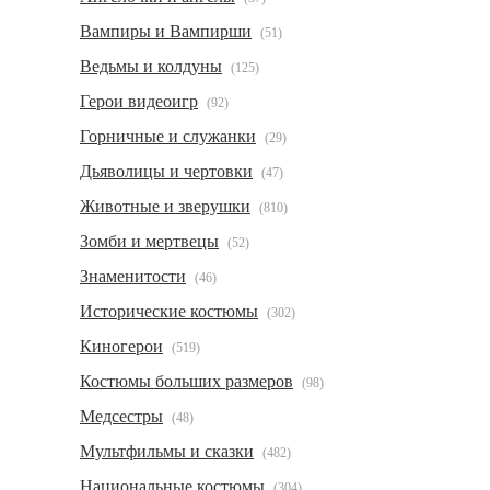
Вампиры и Вампирши
(51)
Ведьмы и колдуны
(125)
Герои видеоигр
(92)
Горничные и служанки
(29)
Дьяволицы и чертовки
(47)
Животные и зверушки
(810)
Зомби и мертвецы
(52)
Знаменитости
(46)
Исторические костюмы
(302)
Киногерои
(519)
Костюмы больших размеров
(98)
Медсестры
(48)
Мультфильмы и сказки
(482)
Национальные костюмы
(304)