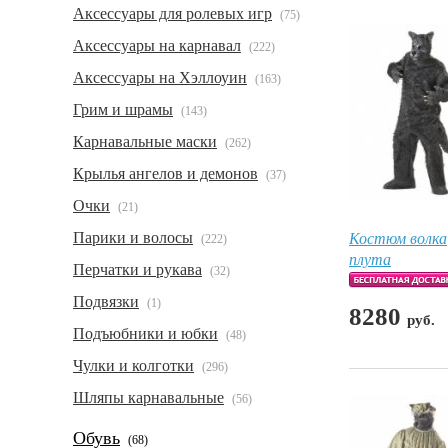
Аксессуары для ролевых игр
(75)
Аксессуары на карнавал
(222)
Аксессуары на Хэллоуин
(163)
Грим и шрамы
(143)
Карнавальные маски
(262)
Крылья ангелов и демонов
(37)
Очки
(21)
Костюм волка
Парики и волосы
(222)
плута
Перчатки и рукава
(32)
Подвязки
(1)
8280
руб.
Подъюбники и юбки
(48)
Чулки и колготки
(296)
Шляпы карнавальные
(56)
Обувь
(68)