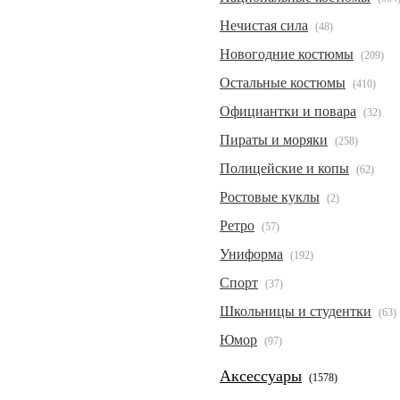
Нечистая сила
(48)
Новогодние костюмы
(209)
Остальные костюмы
(410)
Официантки и повара
(32)
Пираты и моряки
(258)
Полицейские и копы
(62)
Ростовые куклы
(2)
Ретро
(57)
Униформа
(192)
Спорт
(37)
Школьницы и студентки
(63)
Юмор
(97)
Аксессуары
(1578)