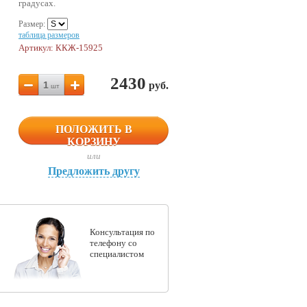
градусах.
Размер:
таблица размеров
Артикул: ККЖ-15925
2430
1
руб.
шт
ПОЛОЖИТЬ В
КОРЗИНУ
или
Предложить другу
Консультация по
телефону со
специалистом