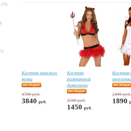
(75)
3)
37)
Костюм морского
Костюм
Костюм с
волка
развратной
ангелочк
дьяволицы
4799 руб.
2499 руб.
3840
1890
2599 руб.
руб.
1450
руб.