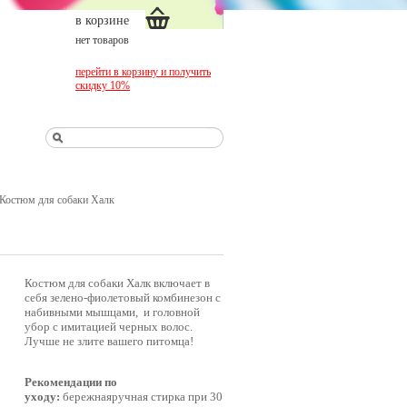
в корзине
нет товаров
перейти в корзину и получить
скидку 10%
Костюм для собаки Халк
Костюм для собаки Халк включает в
себя зелено-фиолетовый комбинезон с
набивными мышцами, и головной
убор с имитацией черных волос.
Лучше не злите вашего питомца!
Рекомендации по
уходу:
бережнаяручная стирка при 30