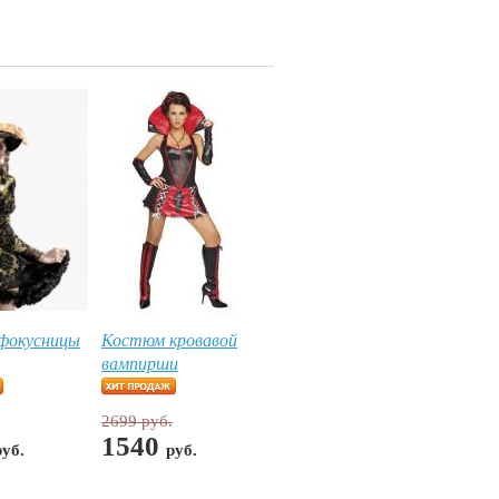
фокусницы
Костюм кровавой
вампирши
2699 руб.
1540
руб.
руб.