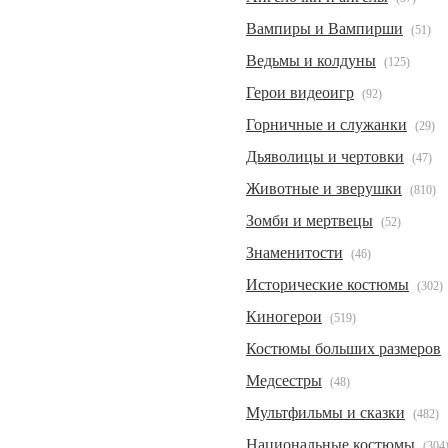
Вампиры и Вампирши
(51)
Ведьмы и колдуны
(125)
Герои видеоигр
(92)
Горничные и служанки
(29)
Дьяволицы и чертовки
(47)
Животные и зверушки
(810)
Зомби и мертвецы
(52)
Знаменитости
(46)
Исторические костюмы
(302)
Киногерои
(519)
Костюмы больших размеров
Медсестры
(48)
Мультфильмы и сказки
(482)
Национальные костюмы
(304