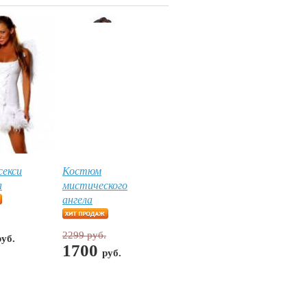
екси
Костюм
а
мистического
ангела
2299 руб.
руб.
1700
руб.