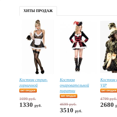
ХИТЫ ПРОДАЖ
Костюм стрип-
Костюм
Костюм 
горничной
очаровательной
VIP
пиратки
1699 руб.
4799 руб.
1330
2680
4699 руб.
руб.
3510
руб.