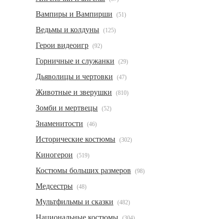
Вампиры и Вампирши
(51)
Ведьмы и колдуны
(125)
Герои видеоигр
(92)
Горничные и служанки
(29)
Дьяволицы и чертовки
(47)
Животные и зверушки
(810)
Зомби и мертвецы
(52)
Знаменитости
(46)
Исторические костюмы
(302)
Киногерои
(519)
Костюмы больших размеров
(98)
Медсестры
(48)
Мультфильмы и сказки
(482)
Национальные костюмы
(304)