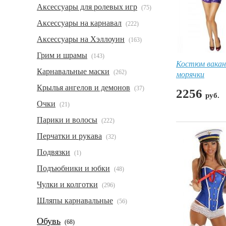
Аксессуары для ролевых игр
(75)
Аксессуары на карнавал
(222)
Аксессуары на Хэллоуин
(163)
Грим и шрамы
(143)
Костюм вака
Карнавальные маски
(262)
морячки
Крылья ангелов и демонов
(37)
2256
руб.
Очки
(21)
Парики и волосы
(222)
Перчатки и рукава
(32)
Подвязки
(1)
Подъюбники и юбки
(48)
Чулки и колготки
(296)
Шляпы карнавальные
(56)
Обувь
(68)