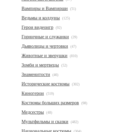
Вампиры и Вампирши
(51)
Ведьмы и колдуны
(125)
Герои видеоигр
(92)
Горничные и служанки
(29)
Дьяволицы и чертовки
(47)
Животные и зверушки
(810)
Зомби и мертвецы
(52)
Знаменитости
(46)
Исторические костюмы
(302)
Киногерои
(519)
Костюмы больших размеров
(98)
Медсестры
(48)
Мультфильмы и сказки
(482)
Национальные костюмы
(304)