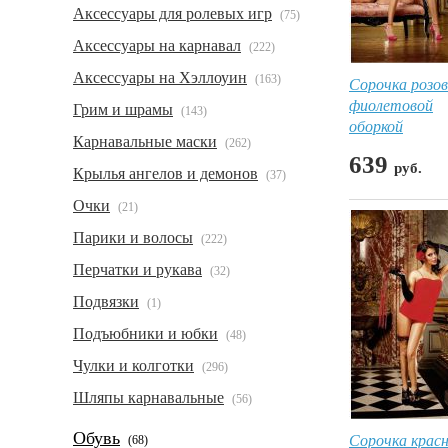
Аксессуары для ролевых игр
(75)
Аксессуары на карнавал
(222)
Аксессуары на Хэллоуин
(163)
Сорочка розов
фиолетовой
Грим и шрамы
(143)
оборкой
Карнавальные маски
(262)
639
руб.
Крылья ангелов и демонов
(37)
Очки
(21)
Парики и волосы
(222)
Перчатки и рукава
(32)
Подвязки
(1)
Подъюбники и юбки
(48)
Чулки и колготки
(296)
Шляпы карнавальные
(56)
Обувь
Сорочка крас
(68)