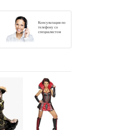
Консультация по
телефону со
специалистом