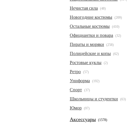
Нечистая сила
(48)
Новогодние костюмы
(209)
Остальные костюмы
(410)
Официантки и повара
(32)
Пираты и моряки
(258)
Полицейские и копы
(62)
Ростовые куклы
(2)
Ретро
(57)
Униформа
(192)
Спорт
(37)
Школьницы и студентки
(63)
Юмор
(97)
Аксессуары
(1578)