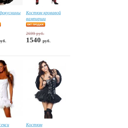
фокусницы
Костюм кровавой
вампирши
2699 руб.
1540
руб.
руб.
екси
Костюм