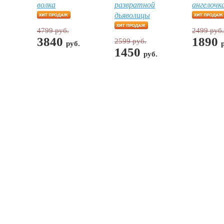
волка
развратной
ангелочк
дьяволицы
4799 руб.
2499 руб.
3840
1890
2599 руб.
руб.
1450
руб.