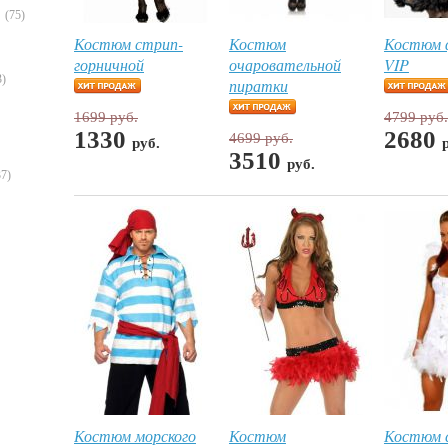
(75)
Костюм стрип-
Костюм
Костюм 
горничной
очаровательной
VIP
3)
пиратки
1699 руб.
4799 руб.
1330
2680
4699 руб.
руб.
3510
руб.
37)
Костюм морского
Костюм
Костюм с