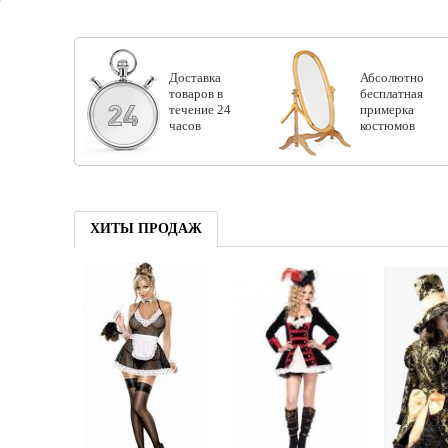
Доставка
Абсолютно
товаров в
бесплатная
течение 24
примерка
часов
костюмов
ХИТЫ ПРОДАЖ