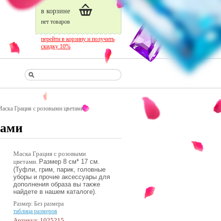
в корзине
нет товаров
перейти в корзину и получить
скидку 10%
аска Грация с розовыми цветами
тами
Маска Грация с розовыми
цветами.
Размер
8 см* 17 см.
(Туфли, грим, парик, головные
уборы и прочие аксессуары для
дополнения образа вы также
найдете в нашем каталоге).
Размер: Без размера
таблица размеров
Артикул: 1025215