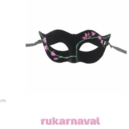
(98)
)