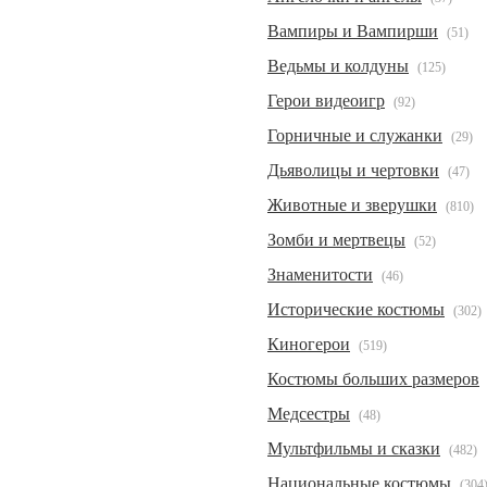
Вампиры и Вампирши
(51)
Ведьмы и колдуны
(125)
Герои видеоигр
(92)
Горничные и служанки
(29)
Дьяволицы и чертовки
(47)
Животные и зверушки
(810)
Зомби и мертвецы
(52)
Знаменитости
(46)
Исторические костюмы
(302)
Киногерои
(519)
Костюмы больших размеров
Медсестры
(48)
Мультфильмы и сказки
(482)
Национальные костюмы
(304