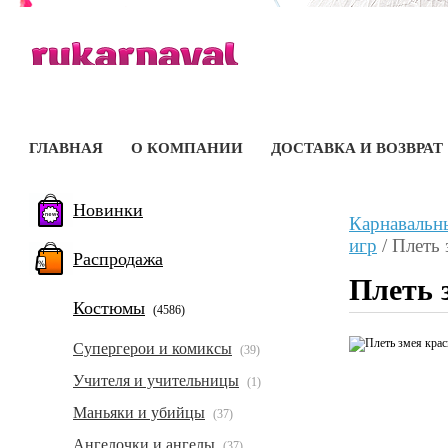
ГЛАВНАЯ
О КОМПАНИИ
ДОСТАВКА И ВОЗВРАТ
Новинки
Карнавальн
игр
/
Плеть 
Распродажа
Плеть 
Костюмы
(4586)
Супергерои и комиксы
(39)
Учителя и учительницы
(1)
Маньяки и убийцы
(37)
Ангелочки и ангелы
(37)