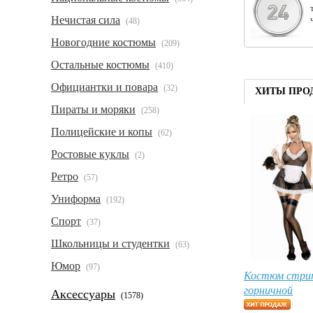
Нечистая сила
(48)
Новогодние костюмы
(209)
Остальные костюмы
(410)
Официантки и повара
(32)
ХИТЫ ПРО
Пираты и моряки
(258)
Полицейские и копы
(62)
Ростовые куклы
(2)
Ретро
(57)
Униформа
(192)
Спорт
(37)
Школьницы и студентки
(63)
Юмор
(97)
Костюм стри
горничной
Аксессуары
(1578)