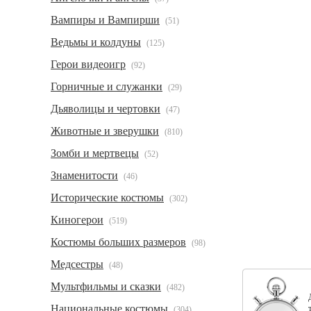
Вампиры и Вампирши
(51)
Ведьмы и колдуны
(125)
Герои видеоигр
(92)
Горничные и служанки
(29)
Дьяволицы и чертовки
(47)
Животные и зверушки
(810)
Зомби и мертвецы
(52)
Знаменитости
(46)
Исторические костюмы
(302)
Киногерои
(519)
Костюмы больших размеров
(98)
Медсестры
(48)
Мультфильмы и сказки
(482)
Национальные костюмы
(304)