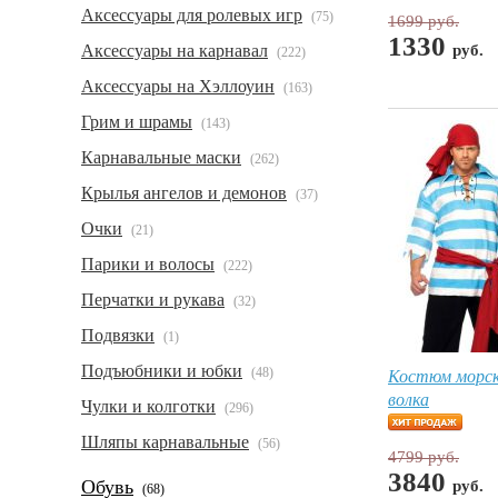
Аксессуары для ролевых игр
(75)
1699 руб.
1330
Аксессуары на карнавал
руб.
(222)
Аксессуары на Хэллоуин
(163)
Грим и шрамы
(143)
Карнавальные маски
(262)
Крылья ангелов и демонов
(37)
Очки
(21)
Парики и волосы
(222)
Перчатки и рукава
(32)
Подвязки
(1)
Подъюбники и юбки
Костюм морск
(48)
волка
Чулки и колготки
(296)
Шляпы карнавальные
(56)
4799 руб.
3840
Обувь
руб.
(68)