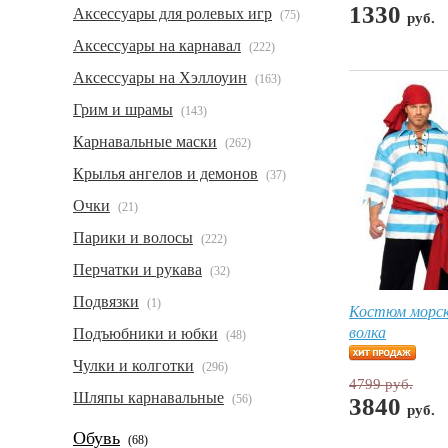
1330
Аксессуары для ролевых игр
(75)
руб.
Аксессуары на карнавал
(222)
Аксессуары на Хэллоуин
(163)
Грим и шрамы
(143)
Карнавальные маски
(262)
Крылья ангелов и демонов
(37)
Очки
(21)
Парики и волосы
(222)
Перчатки и рукава
(32)
Подвязки
(1)
Костюм морск
волка
Подъюбники и юбки
(48)
Чулки и колготки
(296)
4799 руб.
Шляпы карнавальные
(56)
3840
руб.
Обувь
(68)