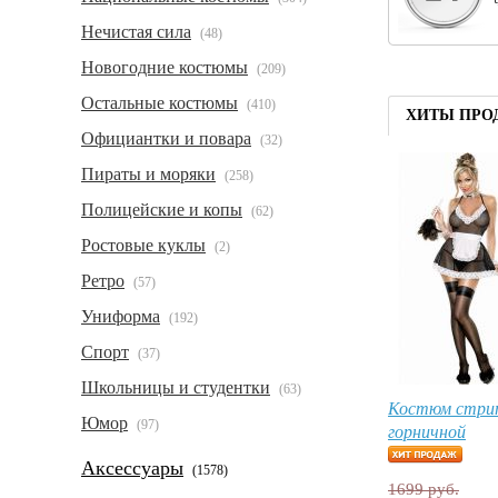
Нечистая сила
(48)
Новогодние костюмы
(209)
Остальные костюмы
(410)
ХИТЫ ПРО
Официантки и повара
(32)
Пираты и моряки
(258)
Полицейские и копы
(62)
Ростовые куклы
(2)
Ретро
(57)
Униформа
(192)
Спорт
(37)
Школьницы и студентки
(63)
Костюм стри
Юмор
(97)
горничной
Аксессуары
(1578)
1699 руб.