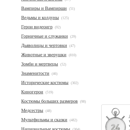
Вампиры и Вампирши
(51)
Ведьмы и колдуны
(125)
Герои видеоигр
(92)
Горничные и служанки
(29)
Дьяволицы и чертовки
(47)
Животные и зверушки
(810)
Зомби и мертвецы
(52)
Знаменитости
(46)
Исторические костюмы
(302)
Киногерои
(519)
Костюмы больших размеров
(98)
Медсестры
(48)
Мультфильмы и сказки
(482)
Национальные костюмы
(304)