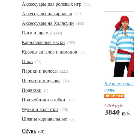
Аксессуары для ролевых игр
(75)
Аксессуары на карнавал
(222)
Аксессуары на Хэллоуин
(163)
Грим и шрамы
(143)
Карнавальные маски
(262)
Крылья ангелов и демонов
(37)
Очки
(21)
Парики и волосы
(222)
Перчатки и рукава
(32)
Костюм морск
волка
Подвязки
(1)
Подъюбники и юбки
(48)
4799 руб.
Чулки и колготки
(296)
3840
руб.
Шляпы карнавальные
(56)
Обувь
(68)