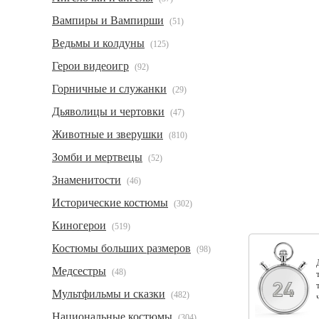
Вампиры и Вампирши
(51)
Ведьмы и колдуны
(125)
Герои видеоигр
(92)
Горничные и служанки
(29)
Дьяволицы и чертовки
(47)
Животные и зверушки
(810)
Зомби и мертвецы
(52)
Знаменитости
(46)
Исторические костюмы
(302)
Киногерои
(519)
Костюмы больших размеров
(98)
Медсестры
(48)
Мультфильмы и сказки
(482)
Национальные костюмы
(304)