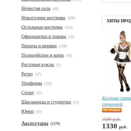
Нечистая сила
(48)
Новогодние костюмы
(209)
ХИТЫ ПРО
Остальные костюмы
(410)
Официантки и повара
(32)
Пираты и моряки
(258)
Полицейские и копы
(62)
Ростовые куклы
(2)
Ретро
(57)
Униформа
(192)
Спорт
(37)
Костюм стри
Школьницы и студентки
(63)
горничной
Юмор
(97)
1699 руб.
Аксессуары
(1578)
1330
руб.