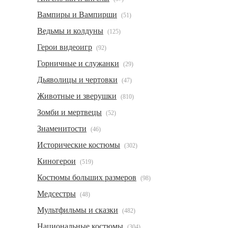
Вампиры и Вампирши
(51)
Ведьмы и колдуны
(125)
Герои видеоигр
(92)
Горничные и служанки
(29)
Дьяволицы и чертовки
(47)
Животные и зверушки
(810)
Зомби и мертвецы
(52)
Знаменитости
(46)
Исторические костюмы
(302)
Киногерои
(519)
Костюмы больших размеров
(98)
Медсестры
(48)
Мультфильмы и сказки
(482)
Национальные костюмы
(304)