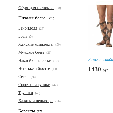
Обувь для костюмов
(68)
Нижнее белье
(270)
Бейбидолл
(24)
Боди
(5)
Женские комплекты
(50)
Мужское белье
(21)
Римские санд
Наклейки на соски
(12)
1430
Неглиже и бюстье
(14)
руб.
Сетка
(36)
Сорочки и туники
(42)
Трусики
(40)
Халаты и пеньюары
(26)
Корсеты
(121)