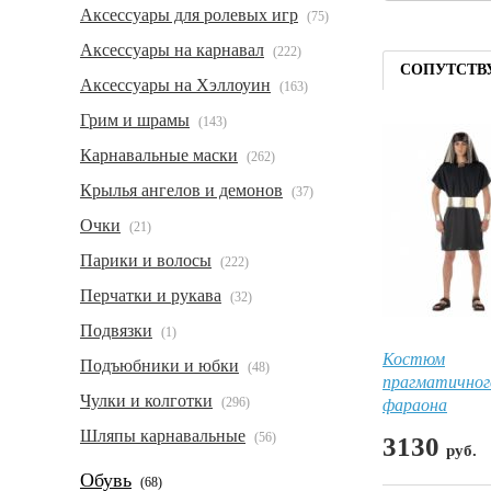
Аксессуары для ролевых игр
(75)
Аксессуары на карнавал
(222)
СОПУТСТВ
Аксессуары на Хэллоуин
(163)
Грим и шрамы
(143)
Карнавальные маски
(262)
Крылья ангелов и демонов
(37)
Очки
(21)
Парики и волосы
(222)
Перчатки и рукава
(32)
Подвязки
(1)
Костюм
Подъюбники и юбки
(48)
прагматичног
Чулки и колготки
фараона
(296)
Шляпы карнавальные
(56)
3130
руб.
Обувь
(68)