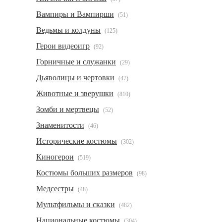
Вампиры и Вампирши
(51)
Ведьмы и колдуны
(125)
Герои видеоигр
(92)
Горничные и служанки
(29)
Дьяволицы и чертовки
(47)
Животные и зверушки
(810)
Зомби и мертвецы
(52)
Знаменитости
(46)
Исторические костюмы
(302)
Киногерои
(519)
Костюмы больших размеров
(98)
Медсестры
(48)
Мультфильмы и сказки
(482)
Национальные костюмы
(304)