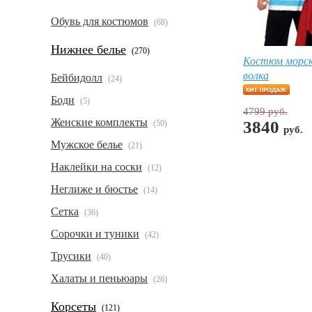
Обувь для костюмов
(68)
Нижнее белье
(270)
Костюм морск
волка
Бейбидолл
(24)
Боди
(5)
4799 руб.
Женские комплекты
3840
(50)
руб.
Мужское белье
(21)
Наклейки на соски
(12)
Неглиже и бюстье
(14)
Сетка
(36)
Сорочки и туники
(42)
Трусики
(40)
Халаты и пеньюары
(26)
Корсеты
(121)