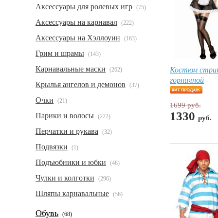
Аксессуары для ролевых игр
(75)
Аксессуары на карнавал
(222)
Аксессуары на Хэллоуин
(163)
Грим и шрамы
(143)
Костюм стри
Карнавальные маски
(262)
горничной
Крылья ангелов и демонов
(37)
Очки
(21)
1699 руб.
1330
Парики и волосы
(222)
руб.
Перчатки и рукава
(32)
Подвязки
(1)
Подъюбники и юбки
(48)
Чулки и колготки
(296)
Шляпы карнавальные
(56)
Обувь
(68)