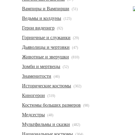
Вампиры и Вампирши
(51)
Ведьмы и колдуны
(125)
Герои видеоигр
(92)
Горничные и служанки
(29)
Дьяволицы и чертовки
(47)
Животные и зверушки
(810)
Зомби и мертвецы
(52)
Знаменитости
(46)
Исторические костюмы
(302)
Киногерои
(519)
Костюмы больших размеров
(98)
Медсестры
(48)
Мультфильмы и сказки
(482)
Национальные костюмы
(304)