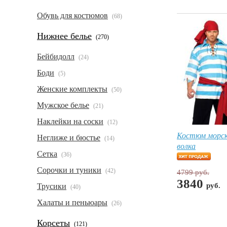
Обувь для костюмов
(68)
Нижнее белье
(270)
Бейбидолл
(24)
Боди
(5)
Женские комплекты
(50)
Мужское белье
(21)
Наклейки на соски
(12)
Костюм морск
Неглиже и бюстье
(14)
волка
Сетка
(36)
Сорочки и туники
(42)
4799 руб.
3840
руб.
Трусики
(40)
Халаты и пеньюары
(26)
Корсеты
(121)