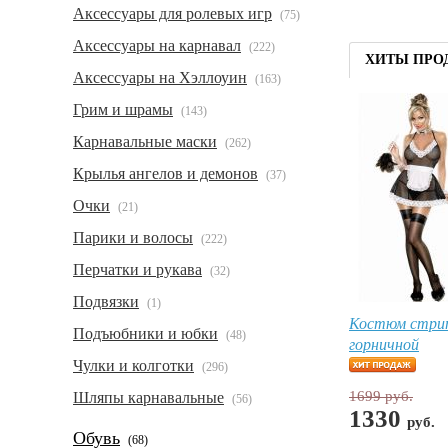
Аксессуары для ролевых игр
(75)
Аксессуары на карнавал
(222)
ХИТЫ ПРО
Аксессуары на Хэллоуин
(163)
Грим и шрамы
(143)
Карнавальные маски
(262)
Крылья ангелов и демонов
(37)
Очки
(21)
Парики и волосы
(222)
Перчатки и рукава
(32)
Подвязки
(1)
Костюм стри
Подъюбники и юбки
(48)
горничной
Чулки и колготки
(296)
1699 руб.
Шляпы карнавальные
(56)
1330
руб.
Обувь
(68)