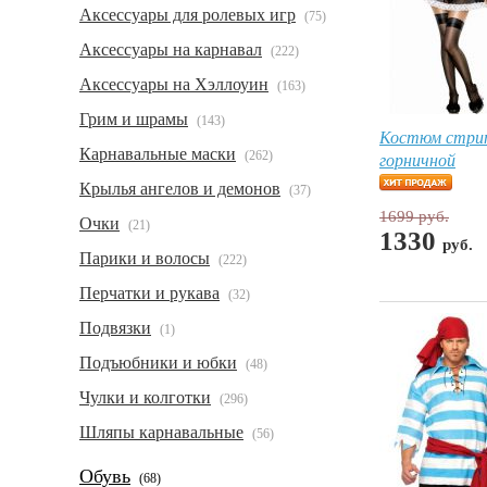
Аксессуары для ролевых игр
(75)
Аксессуары на карнавал
(222)
Аксессуары на Хэллоуин
(163)
Грим и шрамы
(143)
Костюм стри
Карнавальные маски
(262)
горничной
Крылья ангелов и демонов
(37)
1699 руб.
Очки
(21)
1330
руб.
Парики и волосы
(222)
Перчатки и рукава
(32)
Подвязки
(1)
Подъюбники и юбки
(48)
Чулки и колготки
(296)
Шляпы карнавальные
(56)
Обувь
(68)