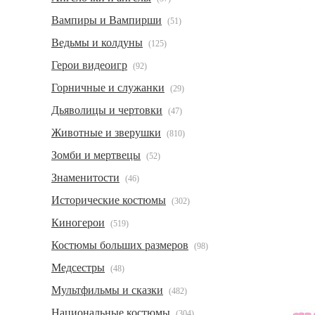
Вампиры и Вампирши
(51)
Ведьмы и колдуны
(125)
Герои видеоигр
(92)
Горничные и служанки
(29)
Дьяволицы и чертовки
(47)
Животные и зверушки
(810)
Зомби и мертвецы
(52)
Знаменитости
(46)
Исторические костюмы
(302)
Киногерои
(519)
Костюмы больших размеров
(98)
Медсестры
(48)
Мультфильмы и сказки
(482)
Национальные костюмы
(304)