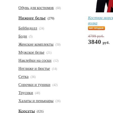
Обувь для костюмов
(68)
Костюм морск
Нижнее белье
(270)
волка
Бейбидолл
(24)
Боди
4799 руб.
(5)
3840
руб.
Женские комплекты
(50)
Мужское белье
(21)
Наклейки на соски
(12)
Неглиже и бюстье
(14)
Сетка
(36)
Сорочки и туники
(42)
Трусики
(40)
Халаты и пеньюары
(26)
Корсеты
(121)