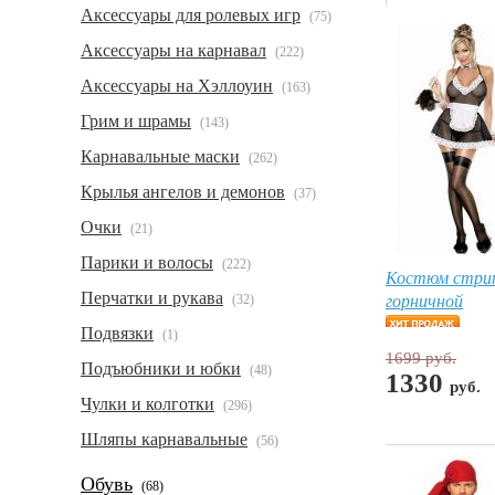
Аксессуары для ролевых игр
(75)
Аксессуары на карнавал
(222)
Аксессуары на Хэллоуин
(163)
Грим и шрамы
(143)
Карнавальные маски
(262)
Крылья ангелов и демонов
(37)
Очки
(21)
Парики и волосы
(222)
Костюм стри
Перчатки и рукава
горничной
(32)
Подвязки
(1)
1699 руб.
Подъюбники и юбки
(48)
1330
руб.
Чулки и колготки
(296)
Шляпы карнавальные
(56)
Обувь
(68)