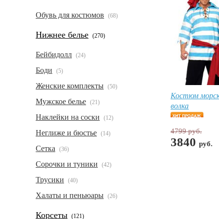
Обувь для костюмов
(68)
Нижнее белье
(270)
Бейбидолл
(24)
Боди
(5)
Женские комплекты
(50)
Костюм морск
Мужское белье
(21)
волка
Наклейки на соски
(12)
4799 руб.
Неглиже и бюстье
(14)
3840
руб.
Сетка
(36)
Сорочки и туники
(42)
Трусики
(40)
Халаты и пеньюары
(26)
Корсеты
(121)