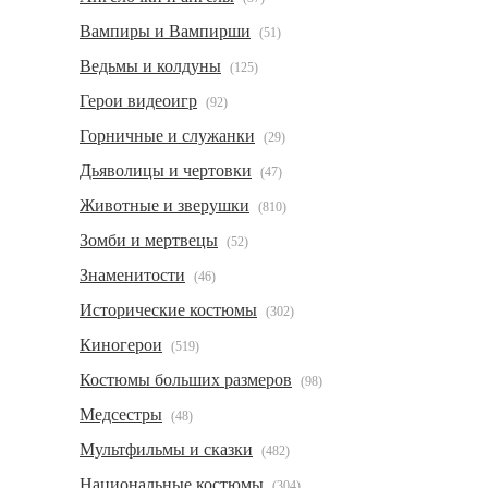
Вампиры и Вампирши
(51)
Ведьмы и колдуны
(125)
Герои видеоигр
(92)
Горничные и служанки
(29)
Дьяволицы и чертовки
(47)
Животные и зверушки
(810)
Зомби и мертвецы
(52)
Знаменитости
(46)
Исторические костюмы
(302)
Киногерои
(519)
Костюмы больших размеров
(98)
Медсестры
(48)
Мультфильмы и сказки
(482)
Национальные костюмы
(304)