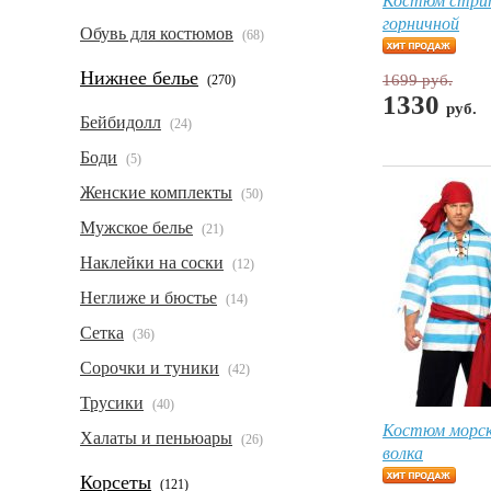
горничной
Обувь для костюмов
(68)
Нижнее белье
1699 руб.
(270)
1330
руб.
Бейбидолл
(24)
Боди
(5)
Женские комплекты
(50)
Мужское белье
(21)
Наклейки на соски
(12)
Неглиже и бюстье
(14)
Сетка
(36)
Сорочки и туники
(42)
Трусики
(40)
Костюм морск
Халаты и пеньюары
(26)
волка
Корсеты
(121)