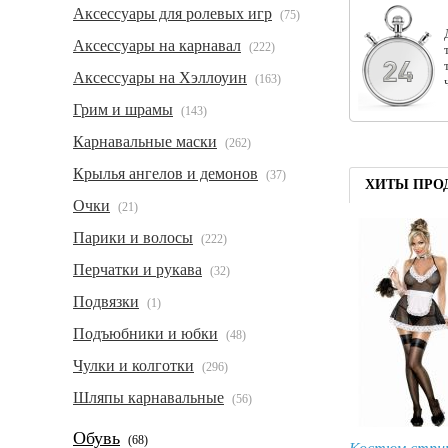
Аксессуары для ролевых игр
(75)
Аксессуары на карнавал
(222)
Аксессуары на Хэллоуин
(163)
Грим и шрамы
(143)
Карнавальные маски
(262)
Крылья ангелов и демонов
(37)
ХИТЫ ПРО
Очки
(21)
Парики и волосы
(222)
Перчатки и рукава
(32)
Подвязки
(1)
Подъюбники и юбки
(48)
Чулки и колготки
(296)
Шляпы карнавальные
(56)
Обувь
(68)
Костюм стри