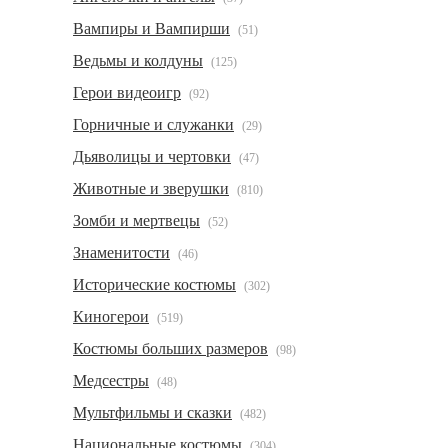
Вампиры и Вампирши
(51)
Ведьмы и колдуны
(125)
Герои видеоигр
(92)
Горничные и служанки
(29)
Дьяволицы и чертовки
(47)
Животные и зверушки
(810)
Зомби и мертвецы
(52)
Знаменитости
(46)
Исторические костюмы
(302)
Киногерои
(519)
Костюмы больших размеров
(98)
Медсестры
(48)
Мультфильмы и сказки
(482)
Национальные костюмы
(304)