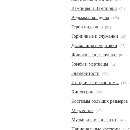
Вампиры и Вампирши
(51)
Ведьмы и колдуны
(125)
Герои видеоигр
(92)
Горничные и служанки
(29)
Дьяволицы и чертовки
(47)
Животные и зверушки
(810)
Зомби и мертвецы
(52)
Знаменитости
(46)
Исторические костюмы
(302)
Киногерои
(519)
Костюмы больших размеров
Медсестры
(48)
Мультфильмы и сказки
(482)
Национальные костюмы
(304