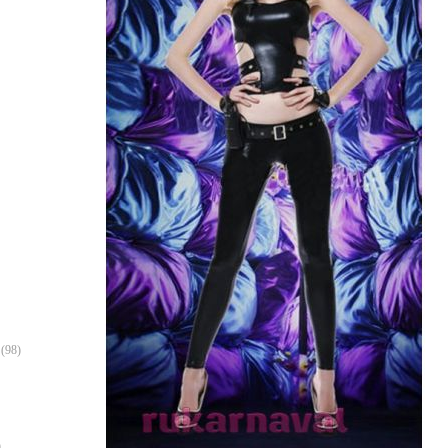
(98)
)