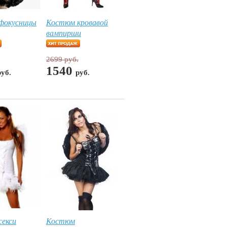
фокусницы
Костюм кровавой
вампирши
2699 руб.
1540
руб.
руб.
екси
Костюм