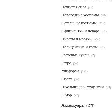
Нечистая сила
(48)
Новогодние костюмы
(209)
Остальные костюмы
(410)
Официантки и повара
(32)
Пираты и моряки
(258)
Полицейские и копы
(62)
Ростовые куклы
(2)
Ретро
(57)
Униформа
(192)
Спорт
(37)
Школьницы и студентки
(63)
Юмор
(97)
Аксессуары
(1578)