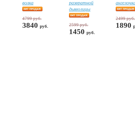
волка
развратной
ангелочк
дьяволицы
4799 руб.
2499 руб.
3840
1890
2599 руб.
руб.
1450
руб.