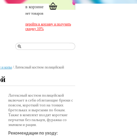
в корзине
нет товаров
перейти в корзину и получить
скидку 10%
 и копы
/
Латексный костюм полицейской
ой
Латексный костюм полицейской
включает в себя облегающие брюки с
поясом, короткий топ на тонких
бретельках и вырезами по бокам.
Также в комплект входят короткие
перчатки без пальцев, фуражка со
значком и рация.
Рекомендации по уходу: