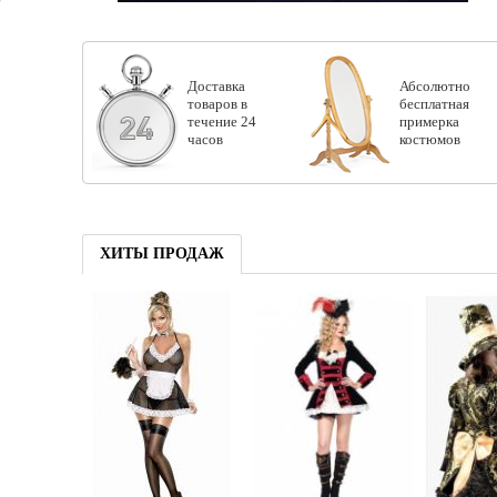
Доставка
Абсолютно
товаров в
бесплатная
течение 24
примерка
часов
костюмов
ХИТЫ ПРОДАЖ