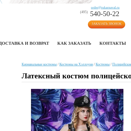
order@rukarnaval.ru
(495)
540-50-22
ЗАКАЗАТЬ ЗВОНОК
ДОСТАВКА И ВОЗВРАТ
КАК ЗАКАЗАТЬ
КОНТАКТЫ
Карнавальные костюмы
/
Костюмы на Хэллоуин
/
Костюмы
/
Полицейские
Латексный костюм полицейск