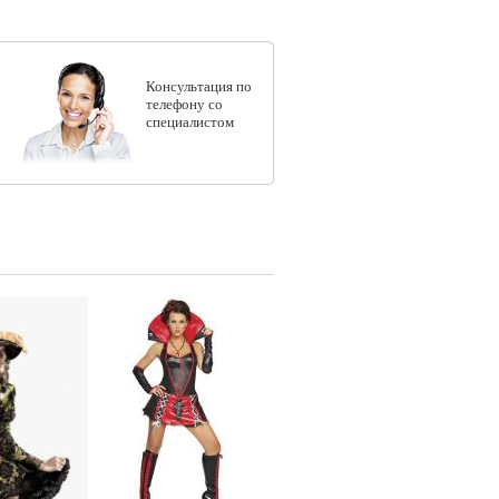
Консультация по
телефону со
специалистом