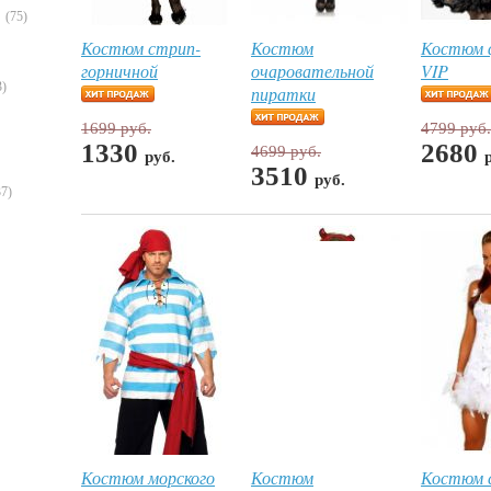
(75)
Костюм стрип-
Костюм
Костюм 
горничной
очаровательной
VIP
3)
пиратки
1699 руб.
4799 руб.
1330
2680
4699 руб.
руб.
3510
руб.
37)
Костюм морского
Костюм
Костюм с