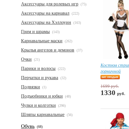
Аксессуары для ролевых игр
(75)
Аксессуары на карнавал
(222)
Аксессуары на Хэллоуин
(163)
Грим и шрамы
(143)
Карнавальные маски
(262)
Крылья ангелов и демонов
(37)
Очки
(21)
Костюм стри
Парики и волосы
(222)
горничной
Перчатки и рукава
(32)
1699 руб.
Подвязки
(1)
1330
руб.
Подъюбники и юбки
(48)
Чулки и колготки
(296)
Шляпы карнавальные
(56)
Обувь
(68)