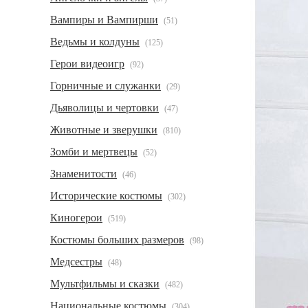
Вампиры и Вампирши
(51)
Ведьмы и колдуны
(125)
Герои видеоигр
(92)
Горничные и служанки
(29)
Дьяволицы и чертовки
(47)
Животные и зверушки
(810)
Зомби и мертвецы
(52)
Знаменитости
(46)
Исторические костюмы
(302)
Киногерои
(519)
Костюмы больших размеров
(98)
Медсестры
(48)
Мультфильмы и сказки
(482)
Национальные костюмы
(304)