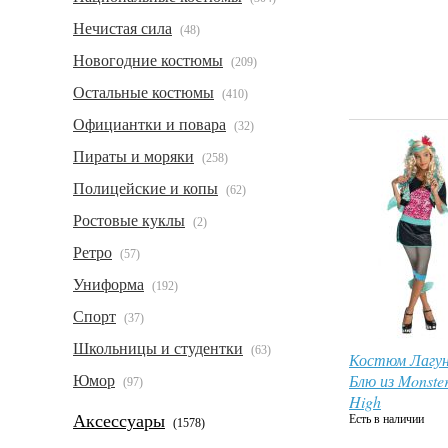
Нечистая сила
(48)
Новогодние костюмы
(209)
Остальные костюмы
(410)
Официантки и повара
(32)
Пираты и моряки
(258)
Полицейские и копы
(62)
Ростовые куклы
(2)
Ретро
(57)
Униформа
(192)
Спорт
(37)
Школьницы и студентки
(63)
Костюм Лагу
Блю из Monste
Юмор
(97)
High
Аксессуары
Есть в наличии
(1578)