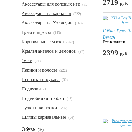
2719
руб.
Аксессуары для ролевых игр
(75)
Аксессуары на карнавал
(222)
Аксессуары на Хэллоуин
(163)
Юбка Туту Ва
Грим и шрамы
(143)
Вумен
Карнавальные маски
Есть в наличии
(262)
Крылья ангелов и демонов
2399
(37)
руб.
Очки
(21)
Парики и волосы
(222)
Перчатки и рукава
(32)
Подвязки
(1)
Подъюбники и юбки
(48)
Чулки и колготки
(296)
Шляпы карнавальные
(56)
Обувь
(68)