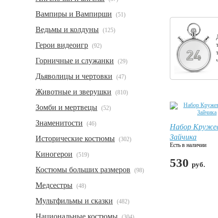
Вампиры и Вампирши
(51)
Ведьмы и колдуны
(125)
Герои видеоигр
(92)
Горничные и служанки
(29)
Дьяволицы и чертовки
(47)
Животные и зверушки
(810)
Зомби и мертвецы
(52)
Знаменитости
(46)
Набор Круже
Зайчика
Исторические костюмы
(302)
Есть в наличии
Киногерои
(519)
530
руб.
Костюмы больших размеров
(98)
Медсестры
(48)
Мультфильмы и сказки
(482)
Национальные костюмы
(304)