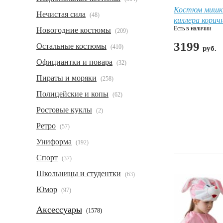
Костюм мишк
Нечистая сила
(48)
киллера корич
Есть в наличии
Новогодние костюмы
(209)
3199
Остальные костюмы
(410)
руб.
Официантки и повара
(32)
Пираты и моряки
(258)
Полицейские и копы
(62)
Ростовые куклы
(2)
Ретро
(57)
Униформа
(192)
Спорт
(37)
Школьницы и студентки
(63)
Юмор
(97)
Аксессуары
(1578)