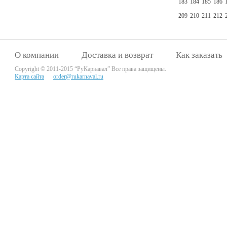
183
184
185
186
209
210
211
212
О компании
Доставка и возврат
Как заказать
Copyright © 2011-2015 “РуКарнавал” Все права защищены.
Карта сайта
order@rukarnaval.ru