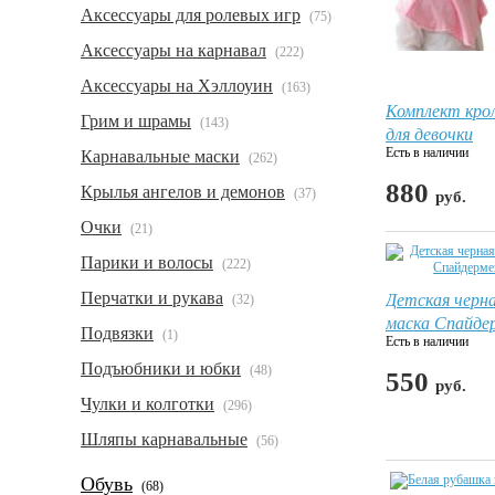
Аксессуары для ролевых игр
(75)
Аксессуары на карнавал
(222)
Аксессуары на Хэллоуин
(163)
Комплект кро
Грим и шрамы
(143)
для девочки
Есть в наличии
Карнавальные маски
(262)
880
Крылья ангелов и демонов
(37)
руб.
Очки
(21)
Парики и волосы
(222)
Детская черн
Перчатки и рукава
(32)
маска Спайде
Подвязки
(1)
Есть в наличии
Подъюбники и юбки
(48)
550
руб.
Чулки и колготки
(296)
Шляпы карнавальные
(56)
Обувь
(68)