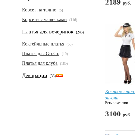
2189
руб.
Корсет на талию
(5)
Корсеты с чашечками
(116)
Платья для вечеринок
(245)
Коктейльные платья
(55)
Платья для Go-Go
(10)
Платья для клуба
(180)
Декорации
(33)
Костюм стр
закона
Есть в наличии
3100
руб.