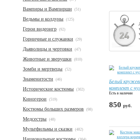
Вампиры и Вампирши
(51)
Ведьмы и колдуны
(125)
Герои видеоигр
(92)
Горничные и служанки
(29)
Дьяволицы и чертовки
(47)
Животные и зверушки
(810)
Зомби и мертвецы
(52)
Знаменитости
(46)
Белый кружев
комплект с чу
Исторические костюмы
(302)
Есть в наличии
Киногерои
(519)
850
руб.
Костюмы больших размеров
(98)
Медсестры
(48)
Мультфильмы и сказки
(482)
Национальные костюмы
(304)