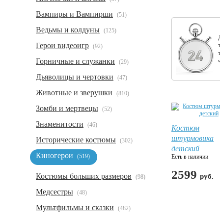
Вампиры и Вампирши
(51)
Ведьмы и колдуны
(125)
Герои видеоигр
(92)
Горничные и служанки
(29)
Дьяволицы и чертовки
(47)
Животные и зверушки
(810)
Зомби и мертвецы
(52)
Знаменитости
(46)
Костюм
штурмовика
Исторические костюмы
(302)
детский
Киногерои
(519)
Есть в наличии
2599
Костюмы больших размеров
руб.
(98)
Медсестры
(48)
Мультфильмы и сказки
(482)