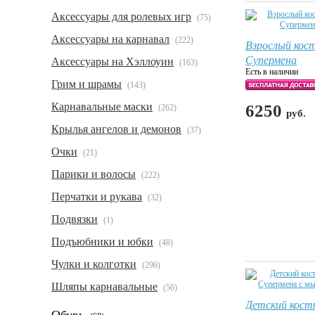
Аксессуары для ролевых игр
(75)
Аксессуары на карнавал
(222)
Взрослый кос
Супермена
Аксессуары на Хэллоуин
(163)
Есть в наличии
Грим и шрамы
(143)
Карнавальные маски
6250
(262)
руб.
Крылья ангелов и демонов
(37)
Очки
(21)
Парики и волосы
(222)
Перчатки и рукава
(32)
Подвязки
(1)
Подъюбники и юбки
(48)
Чулки и колготки
(296)
Шляпы карнавальные
(56)
Детский кос