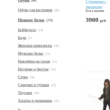
Обувь
(68)
Супермена с
мышцами
Обувь для костюмов
(68)
Есть в наличии
3900
Нижнее белье
(270)
руб.
Бейбидолл
(24)
Боди
(5)
Женские комплекты
(50)
Мужское белье
(21)
Наклейки на соски
(12)
Неглиже и бюстье
(14)
Сетка
(36)
Сорочки и туники
(42)
Трусики
(40)
Халаты и пеньюары
(26)